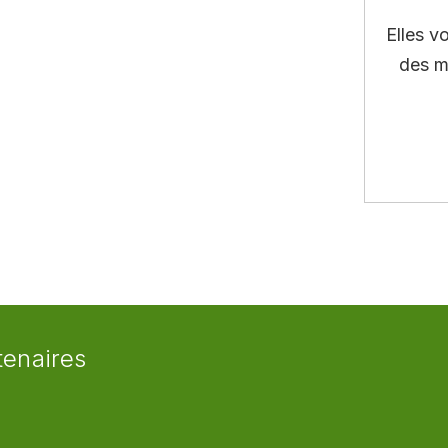
Elles v
des m
tenaires