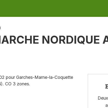
d
MARCHE NORDIQUE A
9h02 pour Garches-Marne-la-Coquette
4). CO 3 zones.
E
Deux 
a