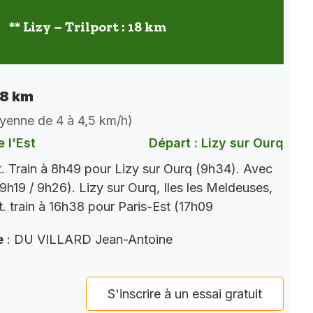
** Lizy – Trilport : 18 km
 18 km
oyenne de 4 à 4,5 km/h)
 l'Est
Départ : Lizy sur Ourq
t. Train à 8h49 pour Lizy sur Ourq (9h34). Avec
9h19 / 9h26). Lizy sur Ourq, Iles les Meldeuses,
t. train à 16h38 pour Paris-Est (17h09
e
: DU VILLARD Jean-Antoine
S'inscrire à un essai gratuit