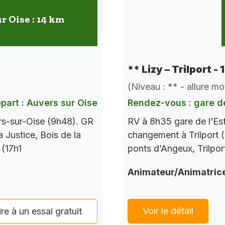
r Oise : 14 km
** Lizy – Trilport -
(Niveau : ** - allure m
part : Auvers sur Oise
Rendez-vous : gare de
rs-sur-Oise (9h48). GR
RV à 8h35 gare de l’Es
a Justice, Bois de la
changement à Trilport (
 (17h1
ponts d’Angeux, Trilpor
Animateur/Animatric
Voir le détail
ire à un essai gratuit