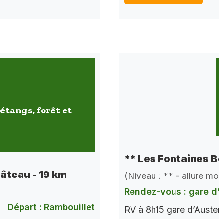
étangs, forêt et
** Les Fontaines B
hâteau - 19 km
(Niveau : ** - allure m
Rendez-vous : gare d’
Départ : Rambouillet
RV à 8h15 gare d’Auste