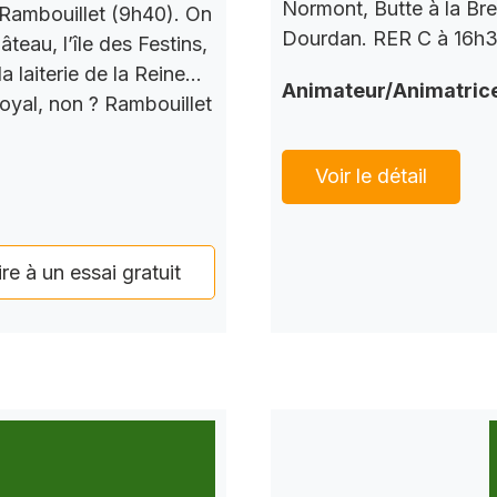
Normont, Butte à la Bre
Rambouillet (9h40). On
Dourdan. RER C à 16h37
teau, l’île des Festins,
a laiterie de la Reine…
Animateur/Animatric
Royal, non ? Rambouillet
Voir le détail
ire à un essai gratuit