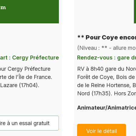
 km
** Pour Coye encor
(Niveau : ** - allure m
art : Cergy Préfecture
Rendez-vous : gare d
our Cergy Préfecture
RV à 8h40 gare du Nord
te de l’Île de France.
Forêt de Coye, Bois de
 Lazare (17h04).
de le Reine Hortense, B
Nord (17h35). Hors Zo
Animateur/Animatric
ire à un essai gratuit
Voir le détail