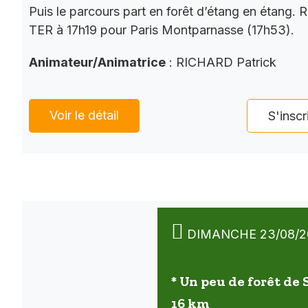
Puis le parcours part en forêt d’étang en étang. 
TER à 17h19 pour Paris Montparnasse (17h53).
Animateur/Animatrice
: RICHARD Patrick
Voir le détail
S'inscr
DIMANCHE 23/08/2
* Un peu de forêt de
16 km