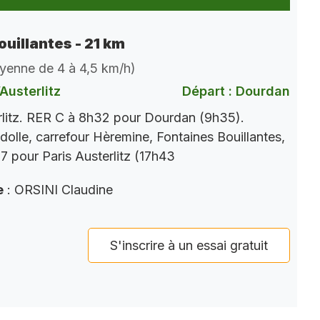
ouillantes - 21 km
oyenne de 4 à 4,5 km/h)
Austerlitz
Départ : Dourdan
rlitz. RER C à 8h32 pour Dourdan (9h35).
dolle, carrefour Hèremine, Fontaines Bouillantes,
 pour Paris Austerlitz (17h43
e
: ORSINI Claudine
S'inscrire à un essai gratuit