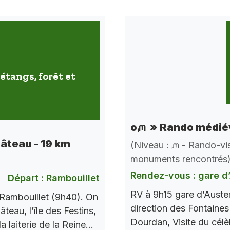
étangs, forêt et
oᘻ » Rando médiév
hâteau - 19 km
(Niveau : ᘻ - Rando-vis
monuments rencontrés
Rendez-vous : gare d’
Départ : Rambouillet
RV à 9h15 gare d’Auste
Rambouillet (9h40). On
direction des Fontaines 
teau, l’île des Festins,
Dourdan, Visite du célè
a laiterie de la Reine…