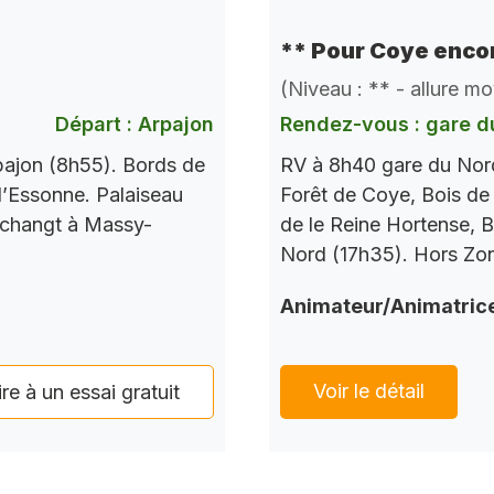
** Pour Coye encor
(Niveau : ** - allure m
Départ : Arpajon
Rendez-vous : gare d
pajon (8h55). Bords de
RV à 8h40 gare du Nord
l’Essonne. Palaiseau
Forêt de Coye, Bois de
 changt à Massy-
de le Reine Hortense, B
Nord (17h35). Hors Zo
Animateur/Animatric
Voir le détail
ire à un essai gratuit