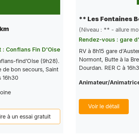
** Les Fontaines B
 km
(Niveau : ** - allure m
Rendez-vous : gare d’
 : Conflans Fin D'Oise
RV à 8h15 gare d’Auste
Normont, Butte à la Bre
flans-find’OIse (9h28).
Dourdan. RER C à 16h37
le de bon secours, Saint
s 16h30
Animateur/Animatric
oine
Voir le détail
ire à un essai gratuit