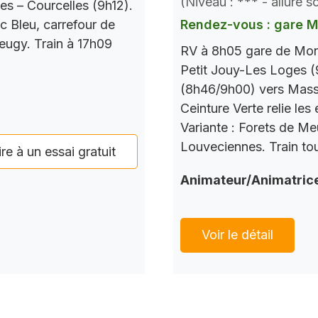
(Niveau : *** - allure 
es – Courcelles (9h12).
c Bleu, carrefour de
Rendez-vous : gare 
Seugy. Train à 17h09
RV à 8h05 gare de Mont
Petit Jouy-Les Loges (
(8h46/9h00) vers Mass
Ceinture Verte relie le
Variante : Forets de M
Louveciennes. Train tou
ire à un essai gratuit
Animateur/Animatric
Voir le détail