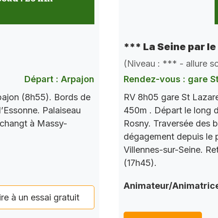
*** La Seine par le
(Niveau : *** - allure 
Départ : Arpajon
Rendez-vous : gare S
pajon (8h55). Bords de
RV 8h05 gare St Lazare
l’Essonne. Palaiseau
450m . Départ le long d
 changt à Massy-
Rosny. Traversée des b
dégagement depuis le po
Villennes-sur-Seine. Re
(17h45).
Animateur/Animatric
ire à un essai gratuit