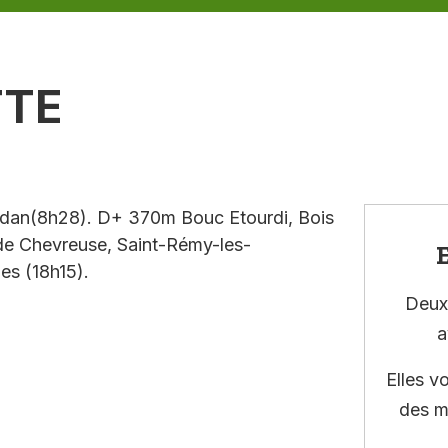
TTE
rdan(8h28). D+ 370m Bouc Etourdi, Bois
e de Chevreuse, Saint-Rémy-les-
E
es (18h15).
Deux 
a
Elles v
des m