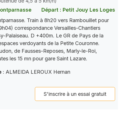
soutenue de 4,5 à 5 km/h)
Montparnasse
Départ : Petit Jouy Les Loges
parnasse. Train à 8h20 vers Rambouillet pour
9h04) correspondance Versailles-Chantiers
y-Palaiseau. D +400m. Le GR de Pays de la
s espaces verdoyants de la Petite Couronne.
eudon, de Fausses-Reposes, Marly-le-Roi,
tes les 15 mn pour gare Saint Lazare.
e
: ALMEIDA LEROUX Hernan
S'inscrire à un essai gratuit