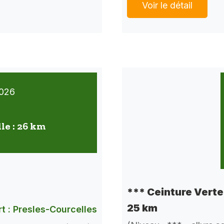
Voir le détail
026
lle : 26 km
*** Ceinture Verte 
25 km
t : Presles-Courcelles