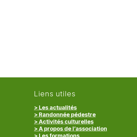
Liens utiles
> Les actualités
> Randonnée pédestre
> Activités culturelles
> A propos de l’association
> Les formations