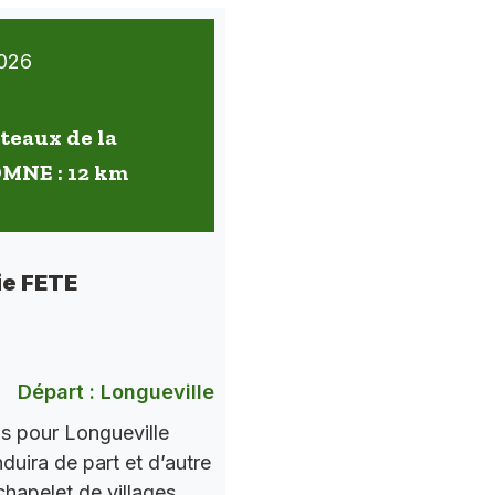
026
oteaux de la
OMNE : 12 km
ie FETE
Départ : Longueville
ns pour Longueville
nduira de part et d’autre
chapelet de villages.