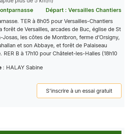
 rapide plus de 5 km/h)
Montparnasse
Départ : Versailles Chantiers
nasse. TER à 8h05 pour Versailles-Chantiers
a forêt de Versailles, arcades de Buc, église de St
Josas, les côtes de Montbron, ferme d’Orsigny,
auhallan et son Abbaye, et forêt de Palaiseau
e. RER B à 17h10 pour Châtelet-les-Halles (18h10
e
: HALAY Sabine
S'inscrire à un essai gratuit