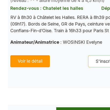
(Niveau : ** - allure moyenne de 4 à 4,5 km/h)
Rendez-vous : Chatelet les halles
Dép
RV à 8h30 à Châtelet les Halles. RERA à 8h39 p
(09h17). Bords de Seine, GR de Pays, ceinture ver
Conflans-Fin-d’Oise. Train à 16h33 pour Paris St
Animateur/Animatrice
: WOSINSKI Evelyne
Voir le détail
S'inscr