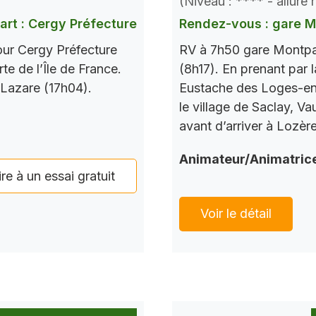
(Niveau : **** - allure
art : Cergy Préfecture
Rendez-vous : gare 
our Cergy Préfecture
RV à 7h50 gare Montpar
te de l’Île de France.
(8h17). En prenant par l
 Lazare (17h04).
Eustache des Loges-en-
le village de Saclay, V
avant d’arriver à Lozèr
Animateur/Animatric
ire à un essai gratuit
Voir le détail