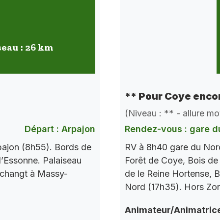
seau : 26 km
** Pour Coye encor
(Niveau : ** - allure m
Départ : Arpajon
Rendez-vous : gare d
pajon (8h55). Bords de
RV à 8h40 gare du Nord
l’Essonne. Palaiseau
Forêt de Coye, Bois de
 changt à Massy-
de le Reine Hortense, B
Nord (17h35). Hors Zo
Animateur/Animatric