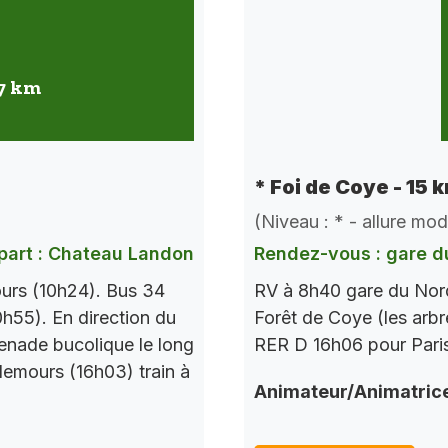
 7 km
* Foi de Coye - 15 
(Niveau : * - allure mo
part : Chateau Landon
Rendez-vous : gare d
urs (10h24). Bus 34
RV à 8h40 gare du Nord
h55). En direction du
Forêt de Coye (les arbr
enade bucolique le long
RER D 16h06 pour Paris
Nemours (16h03) train à
Animateur/Animatric