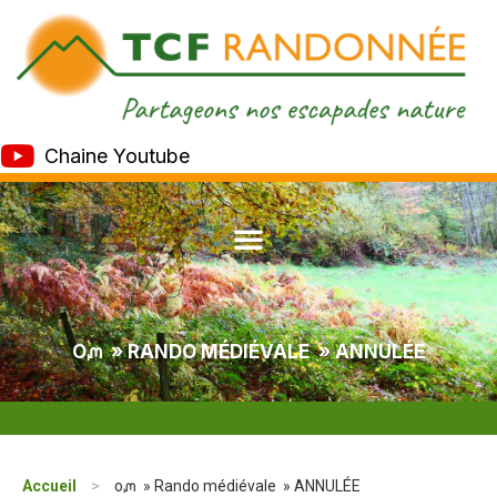
Chaine Youtube
Oᘻ » RANDO MÉDIÉVALE » ANNULÉE
Accueil
>
oᘻ » Rando médiévale » ANNULÉE