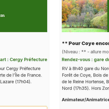
 km
** Pour Coye encor
(Niveau : ** - allure m
art : Cergy Préfecture
Rendez-vous : gare d
our Cergy Préfecture
RV à 8h40 gare du Nord
te de l’Île de France.
Forêt de Coye, Bois de
 Lazare (17h04).
de le Reine Hortense, B
Nord (17h35). Hors Zo
Animateur/Animatric