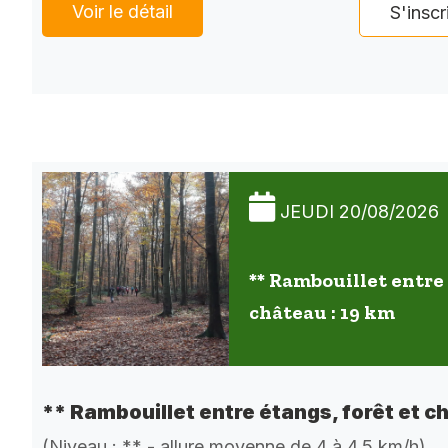
Voir le détail
S'inscr
JEUDI 20/08/2026
** Rambouillet entre 
château : 19 km
** Rambouillet entre étangs, forêt et c
(Niveau : ** - allure moyenne de 4 à 4,5 km/h)