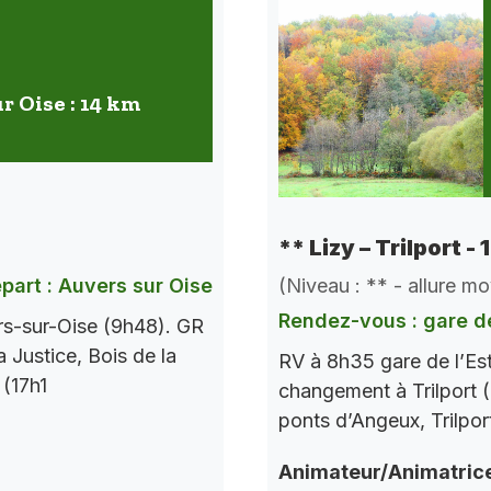
r Oise : 14 km
** Lizy – Trilport -
(Niveau : ** - allure m
part : Auvers sur Oise
Rendez-vous : gare de
rs-sur-Oise (9h48). GR
a Justice, Bois de la
RV à 8h35 gare de l’Es
 (17h1
changement à Trilport (
ponts d’Angeux, Trilpor
Animateur/Animatric