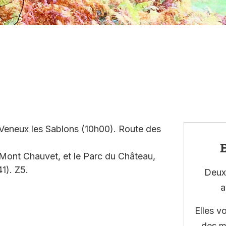
Veneux les Sablons (10h00). Route des
E
t Mont Chauvet, et le Parc du Château,
1). Z5.
Deux 
a
Elles v
des m