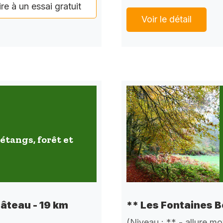
ire à un essai gratuit
Voir le détail
étangs, forêt et
** Les Fontaines B
hâteau - 19 km
(Niveau : ** - allure m