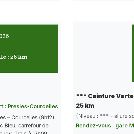
026
lle : 26 km
*** Ceinture Verte 
25 km
t : Presles-Courcelles
(Niveau : *** - allure 
es – Courcelles (9h12).
c Bleu, carrefour de
Rendez-vous : gare 
Seugy. Train à 17h09