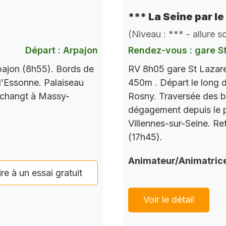
*** La Seine par le
(Niveau : *** - allure 
Départ : Arpajon
Rendez-vous : gare S
pajon (8h55). Bords de
RV 8h05 gare St Lazare
l’Essonne. Palaiseau
450m . Départ le long d
 changt à Massy-
Rosny. Traversée des b
dégagement depuis le po
Villennes-sur-Seine. Re
(17h45).
Animateur/Animatric
ire à un essai gratuit
Voir le détail