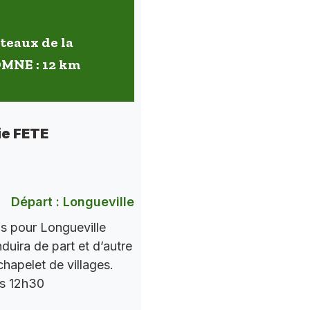
oteaux de la
OMNE : 12 km
ie FETE
Départ : Longueville
ns pour Longueville
nduira de part et d’autre
chapelet de villages.
rs 12h30