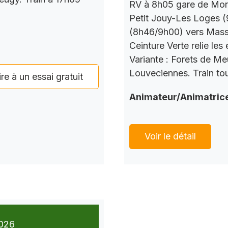
RV à 8h05 gare de Mont
Petit Jouy-Les Loges (
(8h46/9h00) vers Mass
Ceinture Verte relie le
Variante : Forets de M
Louveciennes. Train tou
ire à un essai gratuit
Animateur/Animatric
Voir le détail
026