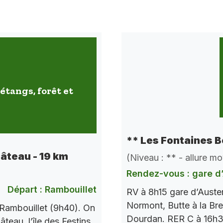
étangs, forêt et
** Les Fontaines B
hâteau - 19 km
(Niveau : ** - allure m
Rendez-vous : gare d’
Départ : Rambouillet
RV à 8h15 gare d’Auste
Normont, Butte à la Bre
Rambouillet (9h40). On
Dourdan. RER C à 16h37
teau, l’île des Festins,