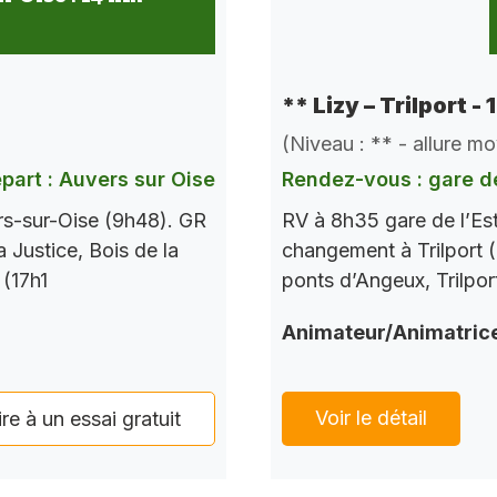
** Lizy – Trilport -
(Niveau : ** - allure m
part : Auvers sur Oise
Rendez-vous : gare de
rs-sur-Oise (9h48). GR
RV à 8h35 gare de l’Es
a Justice, Bois de la
changement à Trilport (
 (17h1
ponts d’Angeux, Trilpor
Animateur/Animatric
Voir le détail
ire à un essai gratuit