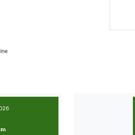
ine
026
 km