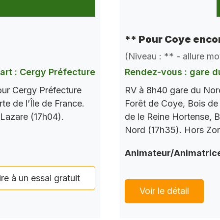
** Pour Coye encor
(Niveau : ** - allure m
art : Cergy Préfecture
Rendez-vous : gare d
our Cergy Préfecture
RV à 8h40 gare du Nord
te de l’Île de France.
Forêt de Coye, Bois de
 Lazare (17h04).
de le Reine Hortense, B
Nord (17h35). Hors Zo
Animateur/Animatric
ire à un essai gratuit
Voir le détail