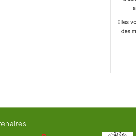
a
Elles v
des m
tenaires