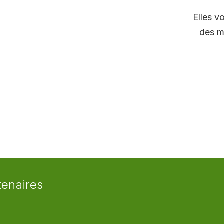
Elles v
des m
tenaires