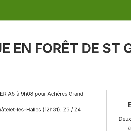
 EN FORÊT DE ST 
 RER A5 à 9h08 pour Achères Grand
E
elet-les-Halles (12h31). Z5 / Z4.
Deux 
a