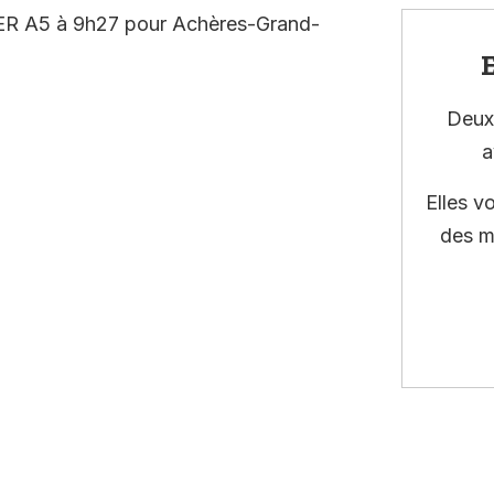
 RER A5 à 9h27 pour Achères-Grand-
E
Deux 
a
Elles v
des m