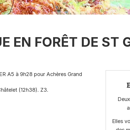
 EN FORÊT DE ST 
 RER A5 à 9h28 pour Achères Grand
E
hâtelet (12h38). Z3.
Deux 
a
Elles v
des m