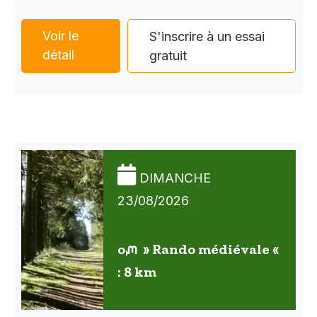
Voir le
S'inscrire à un essai
détail
gratuit
DIMANCHE
23/08/2026
oᘻ » Rando médiévale «
: 8 km