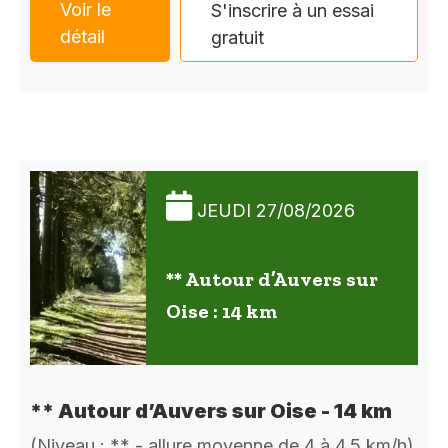
Voir le
S'inscrire à un essai
détail
gratuit
JEUDI 27/08/2026
** Autour d’Auvers sur
Oise : 14 km
** Autour d’Auvers sur Oise - 14 km
(Niveau : ** - allure moyenne de 4 à 4,5 km/h)