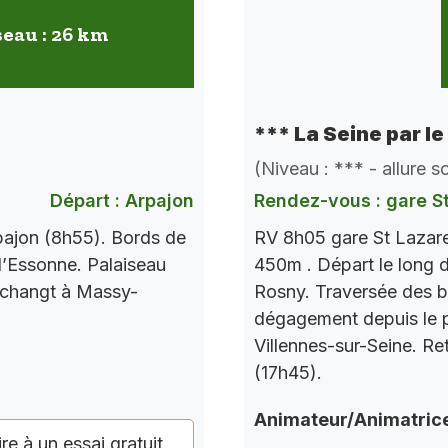
seau : 26 km
*** La Seine par le
(Niveau : *** - allure 
Départ : Arpajon
Rendez-vous : gare S
pajon (8h55). Bords de
RV 8h05 gare St Lazare
l’Essonne. Palaiseau
450m . Départ le long d
 changt à Massy-
Rosny. Traversée des b
dégagement depuis le po
Villennes-sur-Seine. Re
(17h45).
Animateur/Animatric
ire à un essai gratuit