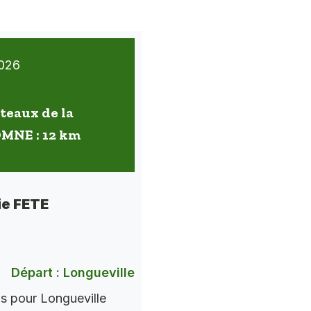
026
oteaux de la
OMNE : 12 km
ie FETE
Départ : Longueville
ns pour Longueville