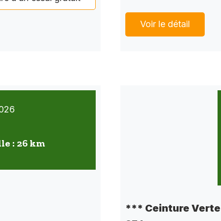
Voir le détail
026
lle : 26 km
*** Ceinture Verte 