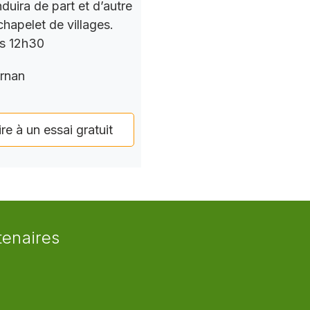
nduira de part et d’autre
chapelet de villages.
rs 12h30
rnan
ire à un essai gratuit
tenaires