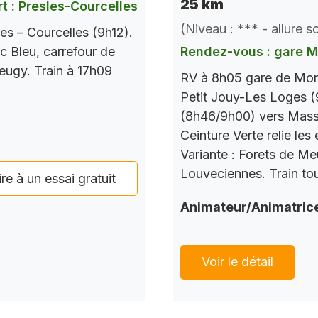
25 km
t : Presles-Courcelles
(Niveau : *** - allure 
es – Courcelles (9h12).
c Bleu, carrefour de
Rendez-vous : gare 
Seugy. Train à 17h09
RV à 8h05 gare de Mont
Petit Jouy-Les Loges (
(8h46/9h00) vers Mass
Ceinture Verte relie le
Variante : Forets de M
Louveciennes. Train tou
ire à un essai gratuit
Animateur/Animatric
Voir le détail