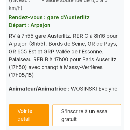
(Niveau : *** - allure soutenue de 4,5 à 5
km/h)
Rendez-vous : gare d’Austerlitz
Départ : Arpajon
RV à 7h55 gare Austerlitz. RER C à 8h16 pour
Arpajon (8h55). Bords de Seine, GR de Pays,
GR 655 Est et GRP Vallée de l’Essonne.
Palaiseau RER B à 17h00 pour Paris Auserlitz
(17h50) avec changt à Massy-Verrières
(17h05/15)
Animateur/Animatrice
: WOSINSKI Evelyne
Voir le
S'inscrire à un essai
détail
gratuit