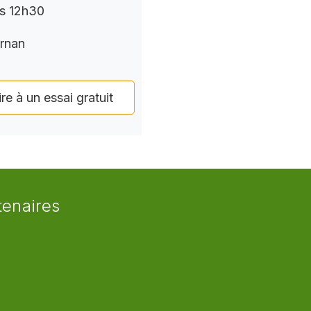
rs 12h30
rnan
ire à un essai gratuit
tenaires