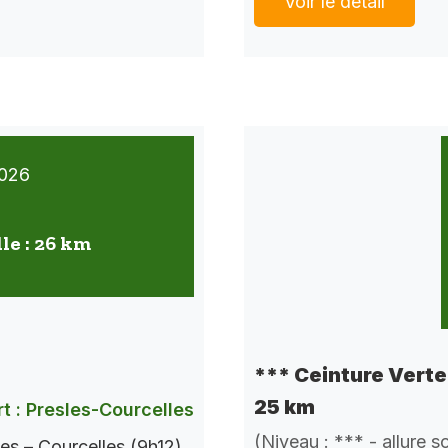
Voir le détail
026
lle : 26 km
*** Ceinture Verte 
25 km
t : Presles-Courcelles
(Niveau : *** - allure 
es – Courcelles (9h12).