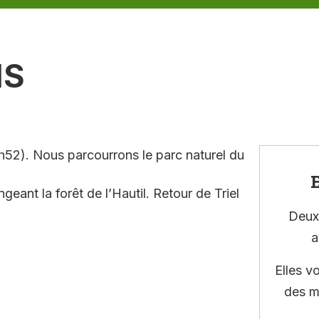
IS
h52). Nous parcourrons le parc naturel du
E
geant la forêt de l’Hautil. Retour de Triel
Deux 
a
Elles v
des m