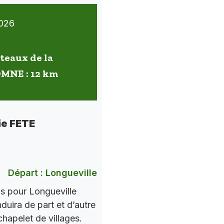
026
oteaux de la
OMNE : 12 km
ie FETE
Départ : Longueville
ns pour Longueville
nduira de part et d’autre
chapelet de villages.