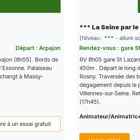
*** La Seine par le
(Niveau : *** - allure 
Départ : Arpajon
Rendez-vous : gare S
pajon (8h55). Bords de
RV 8h05 gare St Lazare
l’Essonne. Palaiseau
450m . Départ le long d
 changt à Massy-
Rosny. Traversée des b
dégagement depuis le po
Villennes-sur-Seine. Re
(17h45).
Animateur/Animatric
ire à un essai gratuit