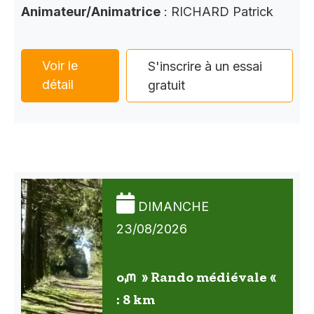
Animateur/Animatrice
: RICHARD Patrick
Voir le
S'inscrire à un essai
détail
gratuit
DIMANCHE
23/08/2026
oᘻ » Rando médiévale «
: 8 km