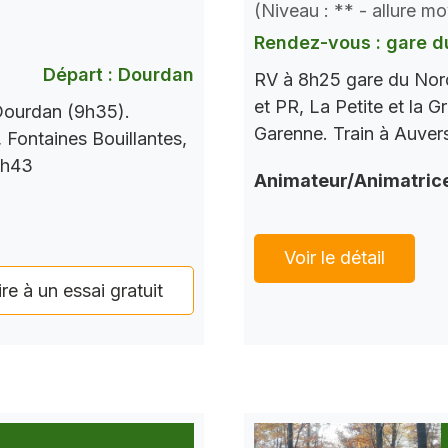
(Niveau : ** - allure m
Rendez-vous : gare d
Départ : Dourdan
RV à 8h25 gare du Nord
et PR, La Petite et la G
 Dourdan (9h35).
Garenne. Train à Auver
 Fontaines Bouillantes,
7h43
Animateur/Animatric
Voir le détail
ire à un essai gratuit