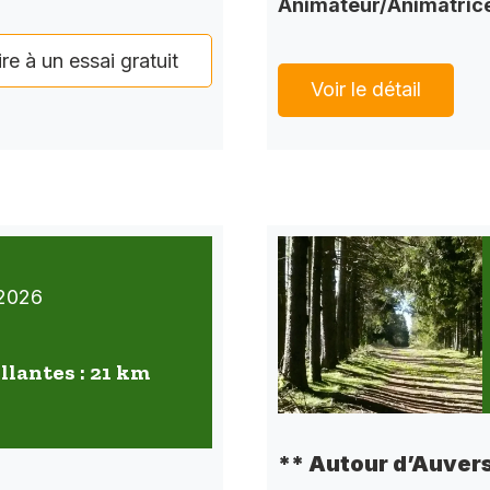
Animateur/Animatric
ire à un essai gratuit
Voir le détail
2026
llantes : 21 km
** Autour d’Auvers