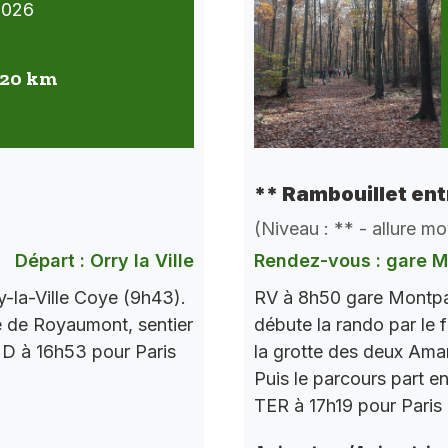
2026
 20 km
** Rambouillet ent
(Niveau : ** - allure m
Départ : Orry la Ville
Rendez-vous : gare 
-la-Ville Coye (9h43).
RV à 8h50 gare Montpa
 de Royaumont, sentier
débute la rando par le f
R D à 16h53 pour Paris
la grotte des deux Amant
Puis le parcours part e
TER à 17h19 pour Paris