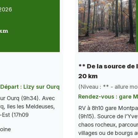
2026
 km
** De la source de
20 km
Départ : Lizy sur Ourq
(Niveau : ** - allure m
Rendez-vous : gare 
 sur Ourq (9h34). Avec
q, Iles les Meldeuses,
RV à 8h10 gare Montpar
s-Est (17h09
(9h15). Source de l’Yve
chaos rocheux, parcours
oine
villages ou de bourgs 