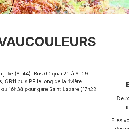
A VAUCOULEURS
 jolie (8h44). Bus 60 quai 25 à 9h09
 GR11 puis PR le long de la rivière
E
18 ou 16h38 pour gare Saint Lazare (17h22
Deux 
a
Elles v
des m