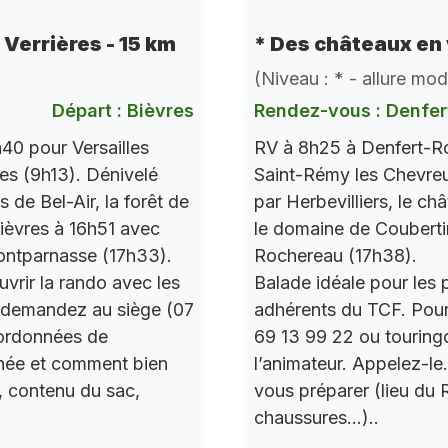
e Verrières - 15 km
* Des châteaux en 
(Niveau : * - allure mo
Départ : Bièvres
Rendez-vous : Denfer
40 pour Versailles
RV à 8h25 à Denfert-Ro
res (9h13). Dénivelé
Saint-Rémy les Chevre
de Bel-Air, la forêt de
par Herbevilliers, le ch
 Bièvres à 16h51 avec
le domaine de Couberti
ontparnasse (17h33).
Rochereau (17h38).
vrir la rando avec les
Balade idéale pour les 
 demandez au siège (07
adhérents du TCF. Pou
oordonnées de
69 13 99 22 ou touring
urnée et comment bien
l’animateur. Appelez-le
, contenu du sac,
vous préparer (lieu du
chaussures…)..