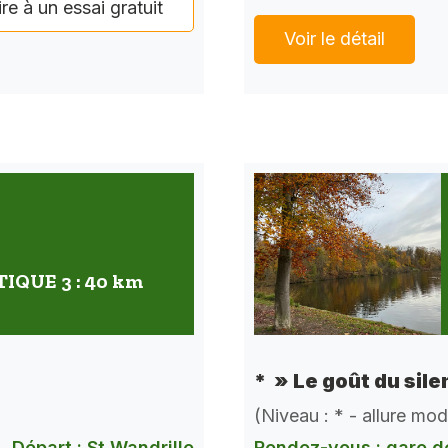
ire à un essai gratuit
Voir le détail
QUE 3 : 40 km
* » Le goût du sile
(Niveau : * - allure mo
Départ : St Wandrille
Rendez-vous : gare d