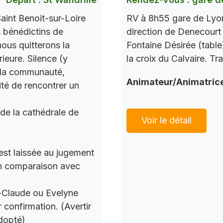
aint Benoit-sur-Loire
RV à 8h55 gare de Lyon
s bénédictins de
direction de Denecourt 
nous quitterons la
Fontaine Désirée (table
ieure. Silence (y
la croix du Calvaire. Tr
c la communauté,
Animateur/Animatric
ité de rencontrer un
 de la cathédrale de
Voir le détail
 est laissée au jugement
 en comparaison avec
n-Claude ou Evelyne
 confirmation. (Avertir
dopté)