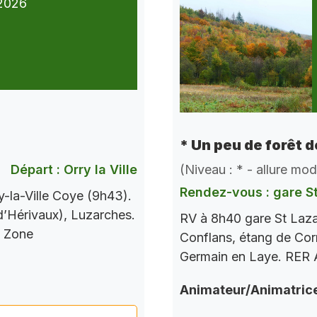
2026
* Un peu de forêt 
Départ : Orry la Ville
(Niveau : * - allure mo
Rendez-vous : gare S
-la-Ville Coye (9h43).
 d’Hérivaux), Luzarches.
RV à 8h40 gare St Laza
s Zone
Conflans, étang de Corr
Germain en Laye. RER A
Animateur/Animatric