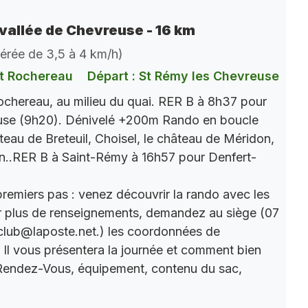
vallée de Chevreuse - 16 km
dérée de 3,5 à 4 km/h)
t Rochereau
Départ : St Rémy les Chevreuse
chereau, au milieu du quai. RER B à 8h37 pour
use (9h20). Dénivelé +200m Rando en boucle
âteau de Breteuil, Choisel, le château de Méridon,
n..RER B à Saint-Rémy à 16h57 pour Denfert-
premiers pas : venez découvrir la rando avec les
r plus de renseignements, demandez au siège (07
club@laposte.net.) les coordonnées de
. Il vous présentera la journée et comment bien
 Rendez-Vous, équipement, contenu du sac,