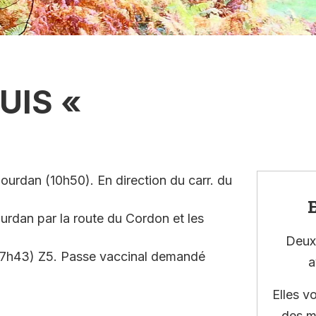
UIS «
urdan (10h50). En direction du carr. du
E
urdan par la route du Cordon et les
Deux 
 (17h43) Z5. Passe vaccinal demandé
a
Elles v
des m