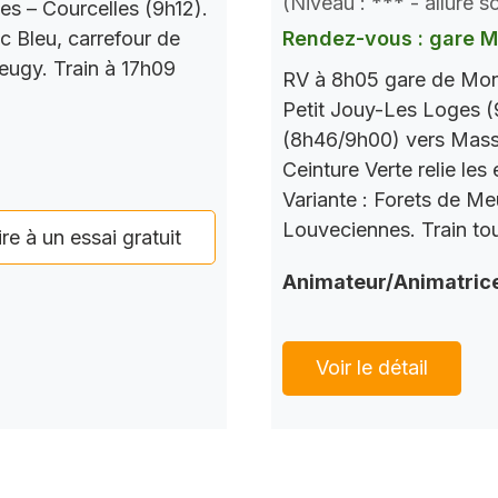
(Niveau : *** - allure 
es – Courcelles (9h12).
c Bleu, carrefour de
Rendez-vous : gare 
Seugy. Train à 17h09
RV à 8h05 gare de Mont
Petit Jouy-Les Loges (
(8h46/9h00) vers Mass
Ceinture Verte relie le
Variante : Forets de M
Louveciennes. Train tou
ire à un essai gratuit
Animateur/Animatric
Voir le détail