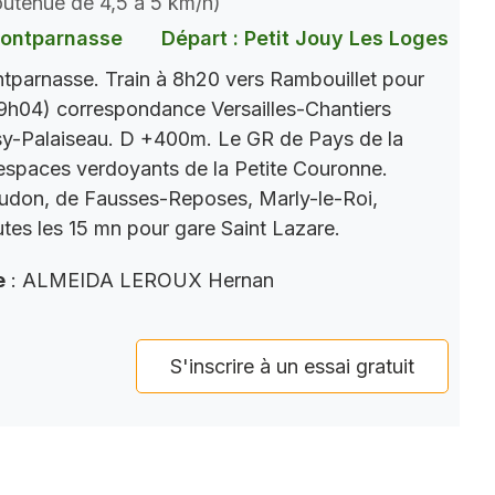
soutenue de 4,5 à 5 km/h)
Montparnasse
Départ : Petit Jouy Les Loges
parnasse. Train à 8h20 vers Rambouillet pour
9h04) correspondance Versailles-Chantiers
y-Palaiseau. D +400m. Le GR de Pays de la
s espaces verdoyants de la Petite Couronne.
eudon, de Fausses-Reposes, Marly-le-Roi,
tes les 15 mn pour gare Saint Lazare.
e
: ALMEIDA LEROUX Hernan
S'inscrire à un essai gratuit