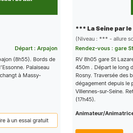
*** La Seine par le
(Niveau : *** - allure 
Départ : Arpajon
Rendez-vous : gare S
pajon (8h55). Bords de
RV 8h05 gare St Lazare
l’Essonne. Palaiseau
450m . Départ le long d
 changt à Massy-
Rosny. Traversée des b
dégagement depuis le po
Villennes-sur-Seine. Re
(17h45).
Animateur/Animatric
ire à un essai gratuit