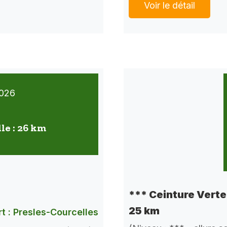
Voir le détail
026
lle : 26 km
*** Ceinture Verte 
25 km
t : Presles-Courcelles