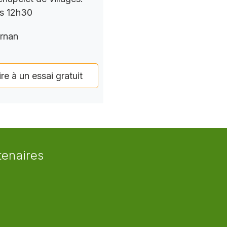
rs 12h30
rnan
ire à un essai gratuit
tenaires