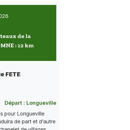
026
oteaux de la
OMNE : 12 km
ie FETE
Départ : Longueville
ns pour Longueville
nduira de part et d’autre
chapelet de villages.