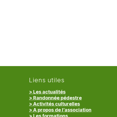
Liens utiles
> Les actualités
> Randonnée pédestre
> Activités culturelles
> A propos de l’association
> Les formations