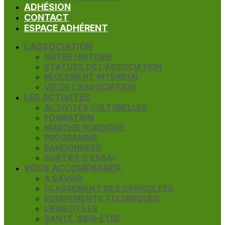
ADHÉSION
CONTACT
ESPACE ADHÉRENT
L’ASSOCIATION
NOTRE HISTOIRE
STATUTS DE L’ASSOCIATION
RÈGLEMENT INTÉRIEUR
VIE DE L’ASSOCIATION
LES ACTIVITÉS
ACTIVITÉS CULTURELLES
FORMATION
MARCHE NORDIQUE
PROGRAMME
RANDONNÉES
SORTIES D’ESSAI
VOUS ACCOMPAGNER
A SAVOIR
CLASSEMENT DES DIFFICULTÉS
EQUIPEMENTS TECHNIQUES
LIENS UTILES
SANTÉ, BIEN-ÊTRE