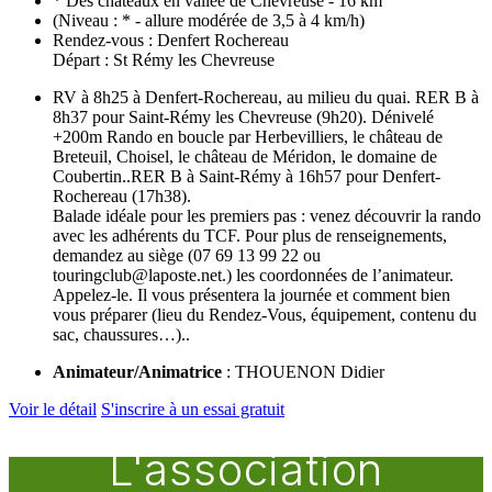
* Des châteaux en vallée de Chevreuse - 16 km
(Niveau : * - allure modérée de 3,5 à 4 km/h)
Rendez-vous : Denfert Rochereau
Départ : St Rémy les Chevreuse
RV à 8h25 à Denfert-Rochereau, au milieu du quai. RER B à
8h37 pour Saint-Rémy les Chevreuse (9h20). Dénivelé
+200m Rando en boucle par Herbevilliers, le château de
Breteuil, Choisel, le château de Méridon, le domaine de
Coubertin..RER B à Saint-Rémy à 16h57 pour Denfert-
Rochereau (17h38).
Balade idéale pour les premiers pas : venez découvrir la rando
avec les adhérents du TCF. Pour plus de renseignements,
demandez au siège (07 69 13 99 22 ou
touringclub@laposte.net.) les coordonnées de l’animateur.
Appelez-le. Il vous présentera la journée et comment bien
vous préparer (lieu du Rendez-Vous, équipement, contenu du
sac, chaussures…)..
Animateur/Animatrice
: THOUENON Didier
Voir le détail
S'inscrire à un essai gratuit
L'association