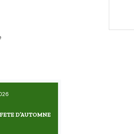
e
026
s FETE D’AUTOMNE