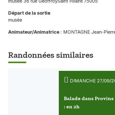
musée 36 rue GeoffroySaint Hilaire 75005
Départ de la sortie
musée
Animateur/Animatrice
: MONTAGNE Jean-Pierr
Randonnées similaires
DIMANCHE 27/09/2
Balade dans Provin
: en 2h