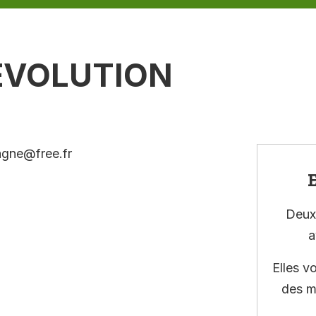
’EVOLUTION
agne@free.fr
E
Deux 
a
Elles v
des m