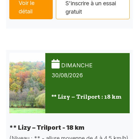
Voir le
S'inscrire à un essai
détail
gratuit
DIMANCHE
30/08/2026
** Lizy – Trilport : 18 km
** Lizy – Trilport - 18 km
(Niveau : ** - allure moyenne de 4 à 4,5 km/h)