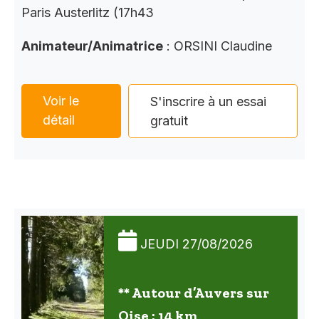
Paris Austerlitz (17h43
Animateur/Animatrice
: ORSINI Claudine
Voir le
S'inscrire à un essai
détail
gratuit
JEUDI 27/08/2026
** Autour d’Auvers sur
Oise : 14 km