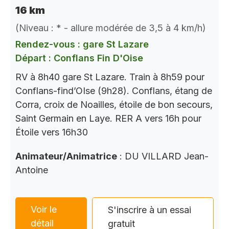
16 km
(Niveau : * - allure modérée de 3,5 à 4 km/h)
Rendez-vous : gare St Lazare
Départ : Conflans Fin D'Oise
RV à 8h40 gare St Lazare. Train à 8h59 pour
Conflans-find’OIse (9h28). Conflans, étang de
Corra, croix de Noailles, étoile de bon secours,
Saint Germain en Laye. RER A vers 16h pour
Étoile vers 16h30
Animateur/Animatrice
: DU VILLARD Jean-
Antoine
Voir le
S'inscrire à un essai
détail
gratuit