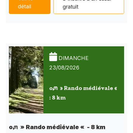
détail
gratuit
DIMANCHE
23/08/2026
oᘻ » Rando médiévale «
: 8 km
oᘻ » Rando médiévale « - 8 km