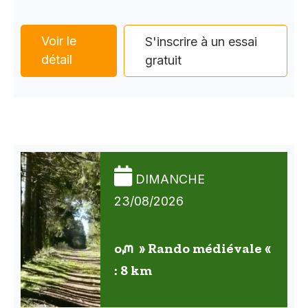
Voir le
S'inscrire à un essai
détail
gratuit
DIMANCHE
23/08/2026
oᘻ » Rando médiévale «
: 8 km