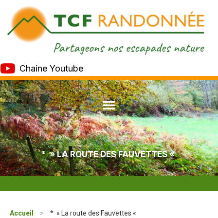
Chaine Youtube
* » LA ROUTE DES FAUVETTES «
Accueil
>
* » La route des Fauvettes «