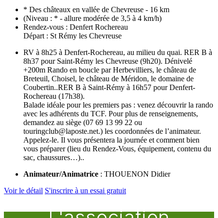
* Des châteaux en vallée de Chevreuse - 16 km
(Niveau : * - allure modérée de 3,5 à 4 km/h)
Rendez-vous : Denfert Rochereau
Départ : St Rémy les Chevreuse
RV à 8h25 à Denfert-Rochereau, au milieu du quai. RER B à
8h37 pour Saint-Rémy les Chevreuse (9h20). Dénivelé
+200m Rando en boucle par Herbevilliers, le château de
Breteuil, Choisel, le château de Méridon, le domaine de
Coubertin..RER B à Saint-Rémy à 16h57 pour Denfert-
Rochereau (17h38).
Balade idéale pour les premiers pas : venez découvrir la rando
avec les adhérents du TCF. Pour plus de renseignements,
demandez au siège (07 69 13 99 22 ou
touringclub@laposte.net.) les coordonnées de l’animateur.
Appelez-le. Il vous présentera la journée et comment bien
vous préparer (lieu du Rendez-Vous, équipement, contenu du
sac, chaussures…)..
Animateur/Animatrice
: THOUENON Didier
Voir le détail
S'inscrire à un essai gratuit
L'association