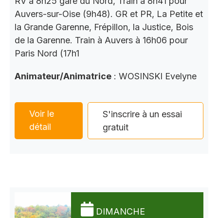
RV à 8h25 gare du Nord, Train à 8h41 pour
Auvers-sur-Oise (9h48). GR et PR, La Petite et
la Grande Garenne, Frépillon, la Justice, Bois
de la Garenne. Train à Auvers à 16h06 pour
Paris Nord (17h1
Animateur/Animatrice
: WOSINSKI Evelyne
Voir le
S'inscrire à un essai
détail
gratuit
DIMANCHE