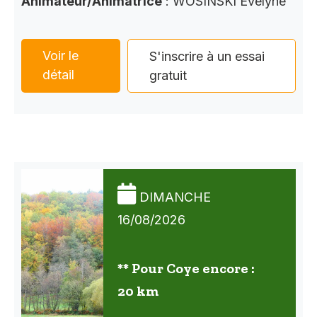
Animateur/Animatrice
: WOSINSKI Evelyne
Voir le
S'inscrire à un essai
détail
gratuit
DIMANCHE
16/08/2026
** Pour Coye encore :
20 km