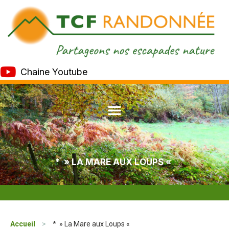
Chaine Youtube
* » LA MARE AUX LOUPS «
Accueil
>
* » La Mare aux Loups «