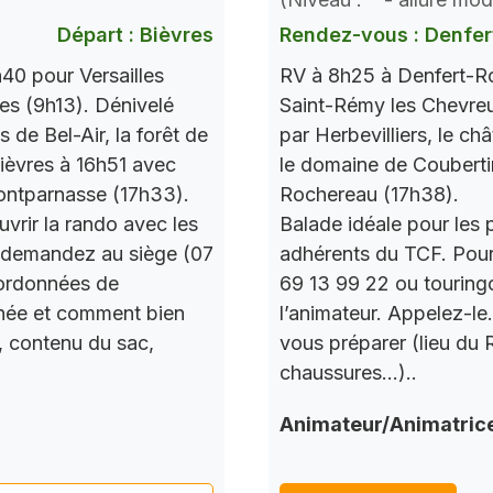
Départ : Bièvres
Rendez-vous : Denfer
40 pour Versailles
RV à 8h25 à Denfert-Ro
res (9h13). Dénivelé
Saint-Rémy les Chevre
de Bel-Air, la forêt de
par Herbevilliers, le ch
 Bièvres à 16h51 avec
le domaine de Couberti
ontparnasse (17h33).
Rochereau (17h38).
vrir la rando avec les
Balade idéale pour les 
 demandez au siège (07
adhérents du TCF. Pou
oordonnées de
69 13 99 22 ou touring
urnée et comment bien
l’animateur. Appelez-le
, contenu du sac,
vous préparer (lieu du
chaussures…)..
Animateur/Animatric