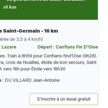
16 km
de Saint-Germain - 16 km
dérée de 3,5 à 4 km/h)
t Lazare
Départ : Conflans Fin D'Oise
re. Train à 8h59 pour Conflans-find’OIse (9h28).
a, croix de Noailles, étoile de bon secours, Saint
 vers 16h pour Étoile vers 16h30
e
: DU VILLARD Jean-Antoine
S'inscrire à un essai gratuit