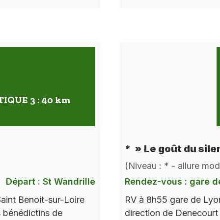
QUE 3 : 40 km
* » Le goût du sile
(Niveau : * - allure mo
Départ : St Wandrille
Rendez-vous : gare d
aint Benoit-sur-Loire
RV à 8h55 gare de Lyon
s bénédictins de
direction de Denecourt 