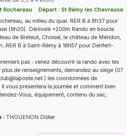
t Rochereau
Départ : St Rémy les Chevreuse
chereau, au milieu du quai. RER B à 8h37 pour
use (9h20). Dénivelé +200m Rando en boucle
âteau de Breteuil, Choisel, le château de Méridon,
n..RER B à Saint-Rémy à 16h57 pour Denfert-
premiers pas : venez découvrir la rando avec les
r plus de renseignements, demandez au siège (07
club@laposte.net.) les coordonnées de
. Il vous présentera la journée et comment bien
 Rendez-Vous, équipement, contenu du sac,
e
: THOUENON Didier