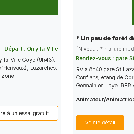
* Un peu de forêt 
Départ : Orry la Ville
(Niveau : * - allure mo
Rendez-vous : gare S
-la-Ville Coye (9h43).
 d’Hérivaux), Luzarches.
RV à 8h40 gare St Laza
s Zone
Conflans, étang de Corr
Germain en Laye. RER A
Animateur/Animatric
ire à un essai gratuit
Voir le détail