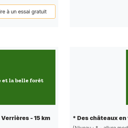
ire à un essai gratuit
 et la belle forêt
e Verrières - 15 km
* Des châteaux en 
(Niveau : * - allure mo