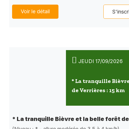
Voir le détail
S'inscr
JEUDI 17/09/2026
* La tranquille Bièvre
de Verrières : 15 km
* La tranquille Bièvre et la belle forêt d
(Niveau : * - allure modérée de 3,5 à 4 km/h)