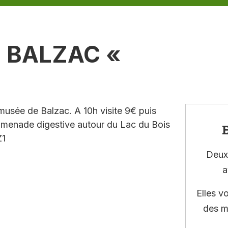
E BALZAC «
musée de Balzac. A 10h visite 9€ puis
romenade digestive autour du Lac du Bois
E
Z1
Deux 
a
Elles v
des m