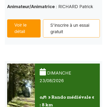
Animateur/Animatrice
: RICHARD Patrick
Voir le
S'inscrire à un essai
détail
gratuit
DIMANCHE
23/08/2026
oᘻ » Rando médiévale «
: 8 km