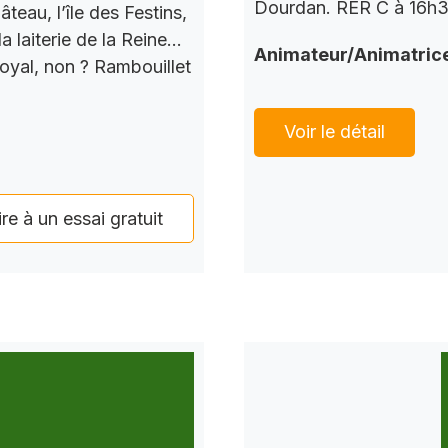
Dourdan. RER C à 16h37
teau, l’île des Festins,
a laiterie de la Reine…
Animateur/Animatric
Royal, non ? Rambouillet
Voir le détail
ire à un essai gratuit