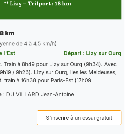
** Lizy – Trilport : 18 km
 18 km
oyenne de 4 à 4,5 km/h)
 l'Est
Départ : Lizy sur Ourq
t. Train à 8h49 pour Lizy sur Ourq (9h34). Avec
9h19 / 9h26). Lizy sur Ourq, Iles les Meldeuses,
t. train à 16h38 pour Paris-Est (17h09
e
: DU VILLARD Jean-Antoine
S'inscrire à un essai gratuit