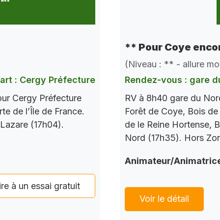
** Pour Coye encor
(Niveau : ** - allure m
art : Cergy Préfecture
Rendez-vous : gare d
our Cergy Préfecture
RV à 8h40 gare du Nord
te de l’Île de France.
Forêt de Coye, Bois de
 Lazare (17h04).
de le Reine Hortense, B
Nord (17h35). Hors Zo
Animateur/Animatric
ire à un essai gratuit
Voir le détail