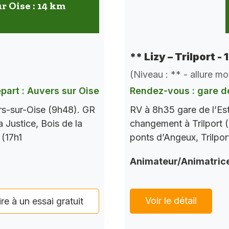
r Oise : 14 km
** Lizy – Trilport -
(Niveau : ** - allure m
part : Auvers sur Oise
Rendez-vous : gare de
rs-sur-Oise (9h48). GR
RV à 8h35 gare de l’Es
a Justice, Bois de la
changement à Trilport (
 (17h1
ponts d’Angeux, Trilpor
Animateur/Animatric
Voir le détail
ire à un essai gratuit