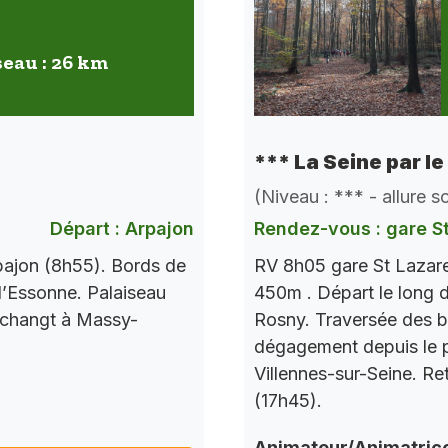
seau : 26 km
*** La Seine par le
(Niveau : *** - allure 
Départ : Arpajon
Rendez-vous : gare S
pajon (8h55). Bords de
RV 8h05 gare St Lazare
l’Essonne. Palaiseau
450m . Départ le long d
 changt à Massy-
Rosny. Traversée des b
dégagement depuis le po
Villennes-sur-Seine. Re
(17h45).
Animateur/Animatric