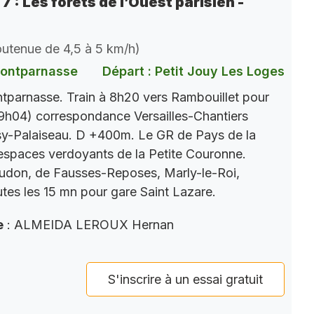
7 : Les forêts de l’Ouest parisien -
soutenue de 4,5 à 5 km/h)
Montparnasse
Départ : Petit Jouy Les Loges
parnasse. Train à 8h20 vers Rambouillet pour
9h04) correspondance Versailles-Chantiers
y-Palaiseau. D +400m. Le GR de Pays de la
s espaces verdoyants de la Petite Couronne.
eudon, de Fausses-Reposes, Marly-le-Roi,
tes les 15 mn pour gare Saint Lazare.
e
: ALMEIDA LEROUX Hernan
S'inscrire à un essai gratuit