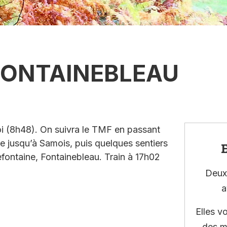
 FONTAINEBLEAU
oi (8h48). On suivra le TMF en passant
ne jusqu’à Samois, puis quelques sentiers
E
efontaine, Fontainebleau. Train à 17h02
Deux 
a
Elles v
des m