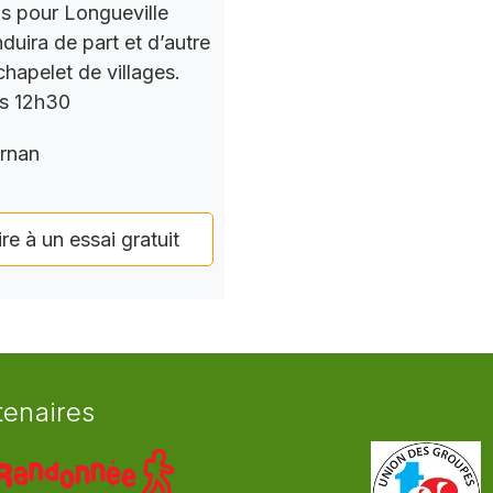
ns pour Longueville
nduira de part et d’autre
chapelet de villages.
rs 12h30
rnan
ire à un essai gratuit
tenaires