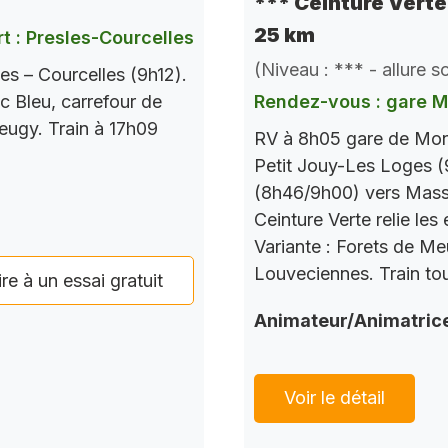
*** Ceinture Verte 
25 km
t : Presles-Courcelles
(Niveau : *** - allure 
es – Courcelles (9h12).
c Bleu, carrefour de
Rendez-vous : gare 
Seugy. Train à 17h09
RV à 8h05 gare de Mont
Petit Jouy-Les Loges (
(8h46/9h00) vers Mass
Ceinture Verte relie le
Variante : Forets de M
Louveciennes. Train tou
ire à un essai gratuit
Animateur/Animatric
Voir le détail