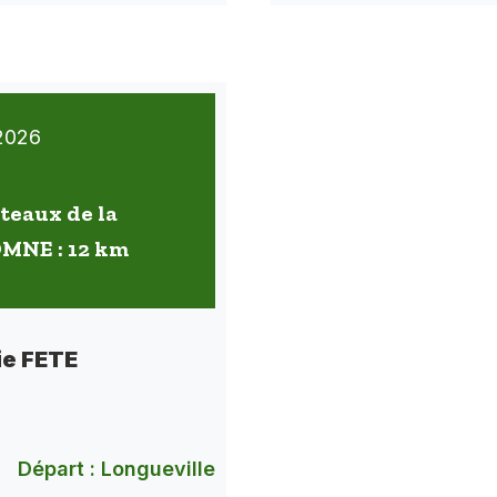
2026
oteaux de la
OMNE : 12 km
ie FETE
Départ : Longueville