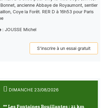
 Bonnet, ancienne Abbaye de Royaumont, sentier
aillon, Coye la Forêt. RER D à 16h53 pour Paris
ne
e
: JOUSSE Michel
S'inscrire à un essai gratuit
DIMANCHE 23/08/2026
** Les Fontaines Bouillantes : 21 km