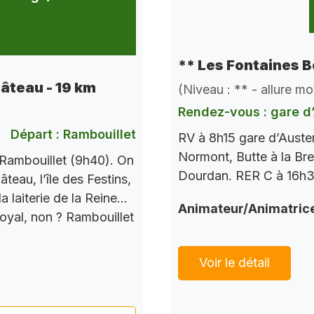
** Les Fontaines B
hâteau - 19 km
(Niveau : ** - allure m
Rendez-vous : gare d’
Départ : Rambouillet
RV à 8h15 gare d’Auste
Normont, Butte à la Bre
Rambouillet (9h40). On
Dourdan. RER C à 16h37
teau, l’île des Festins,
a laiterie de la Reine…
Animateur/Animatric
Royal, non ? Rambouillet
Voir le détail