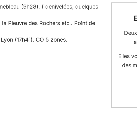
nebleau (9h28). ( denivelées, quelques
E
, la Pieuvre des Rochers etc.. Point de
Deux 
s Lyon (17h41). CO 5 zones.
a
Elles v
des m