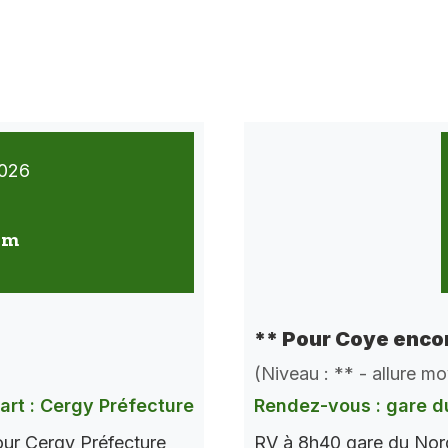
026
 km
** Pour Coye encor
(Niveau : ** - allure m
art : Cergy Préfecture
Rendez-vous : gare d
our Cergy Préfecture
RV à 8h40 gare du Nord