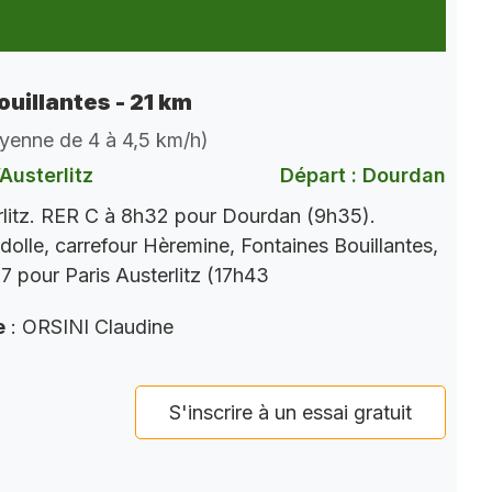
ouillantes - 21 km
oyenne de 4 à 4,5 km/h)
Austerlitz
Départ : Dourdan
rlitz. RER C à 8h32 pour Dourdan (9h35).
dolle, carrefour Hèremine, Fontaines Bouillantes,
 pour Paris Austerlitz (17h43
e
: ORSINI Claudine
S'inscrire à un essai gratuit