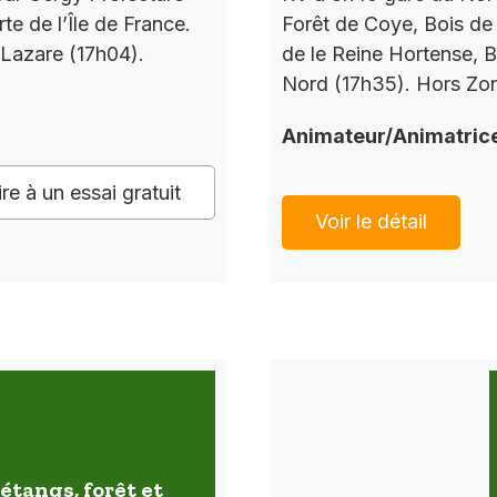
te de l’Île de France.
Forêt de Coye, Bois de
 Lazare (17h04).
de le Reine Hortense, B
Nord (17h35). Hors Zo
Animateur/Animatric
ire à un essai gratuit
Voir le détail
étangs, forêt et