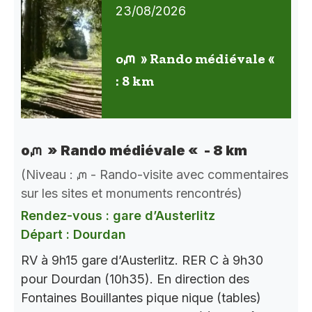
23/08/2026
oᘻ » Rando médiévale «
: 8 km
oᘻ » Rando médiévale « - 8 km
(Niveau : ᘻ - Rando-visite avec commentaires
sur les sites et monuments rencontrés)
Rendez-vous : gare d’Austerlitz
Départ : Dourdan
RV à 9h15 gare d’Austerlitz. RER C à 9h30
pour Dourdan (10h35). En direction des
Fontaines Bouillantes pique nique (tables)