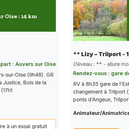
r Oise : 14 km
** Lizy – Trilport -
(Niveau : ** - allure m
part : Auvers sur Oise
Rendez-vous : gare de
rs-sur-Oise (9h48). GR
a Justice, Bois de la
RV à 8h35 gare de l’Es
 (17h1
changement à Trilport (
ponts d’Angeux, Trilpor
Animateur/Animatric
ire à un essai gratuit