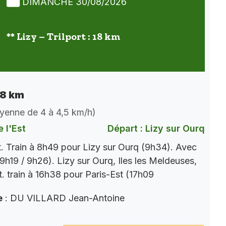
DIMANCHE 30/08/2026
** Lizy – Trilport : 18 km
 18 km
oyenne de 4 à 4,5 km/h)
 l'Est
Départ : Lizy sur Ourq
t. Train à 8h49 pour Lizy sur Ourq (9h34). Avec
9h19 / 9h26). Lizy sur Ourq, Iles les Meldeuses,
t. train à 16h38 pour Paris-Est (17h09
e
: DU VILLARD Jean-Antoine