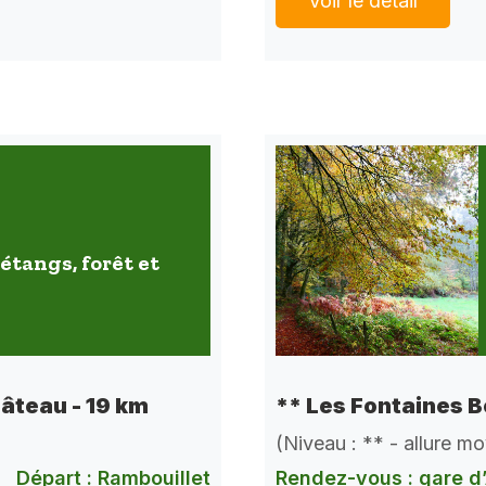
Voir le détail
étangs, forêt et
** Les Fontaines B
hâteau - 19 km
(Niveau : ** - allure m
Rendez-vous : gare d’
Départ : Rambouillet