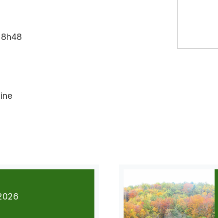
à 8h48
ine
2026