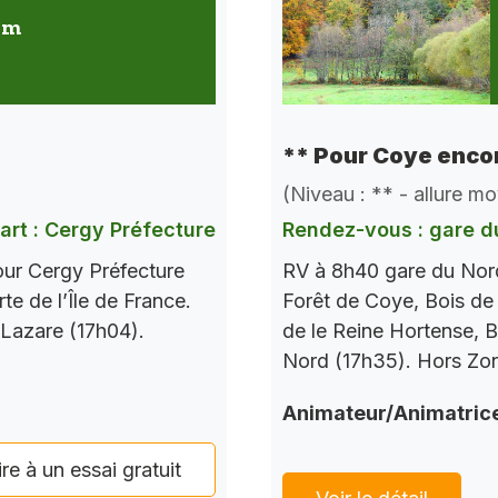
 km
** Pour Coye encor
(Niveau : ** - allure m
art : Cergy Préfecture
Rendez-vous : gare d
our Cergy Préfecture
RV à 8h40 gare du Nord
te de l’Île de France.
Forêt de Coye, Bois de
 Lazare (17h04).
de le Reine Hortense, B
Nord (17h35). Hors Zo
Animateur/Animatric
ire à un essai gratuit