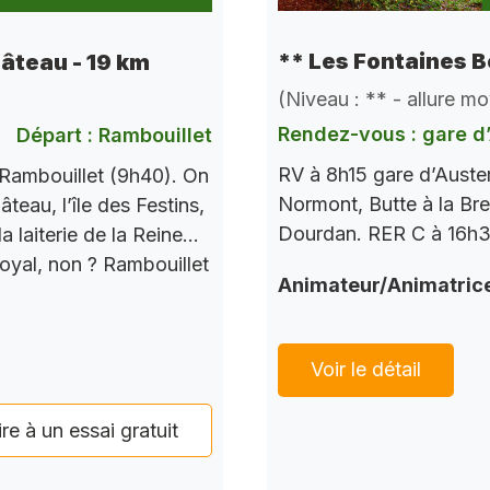
** Les Fontaines B
hâteau - 19 km
(Niveau : ** - allure m
Rendez-vous : gare d’
Départ : Rambouillet
RV à 8h15 gare d’Auste
Rambouillet (9h40). On
Normont, Butte à la Bre
teau, l’île des Festins,
Dourdan. RER C à 16h37
a laiterie de la Reine…
Royal, non ? Rambouillet
Animateur/Animatric
Voir le détail
ire à un essai gratuit