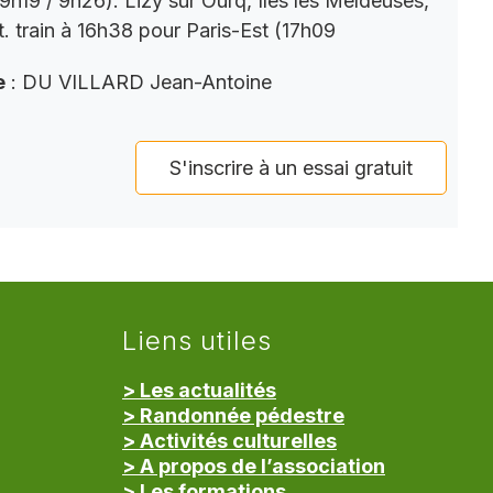
9h19 / 9h26). Lizy sur Ourq, Iles les Meldeuses,
t. train à 16h38 pour Paris-Est (17h09
e
: DU VILLARD Jean-Antoine
S'inscrire à un essai gratuit
Liens utiles
> Les actualités
> Randonnée pédestre
> Activités culturelles
> A propos de l’association
> Les formations