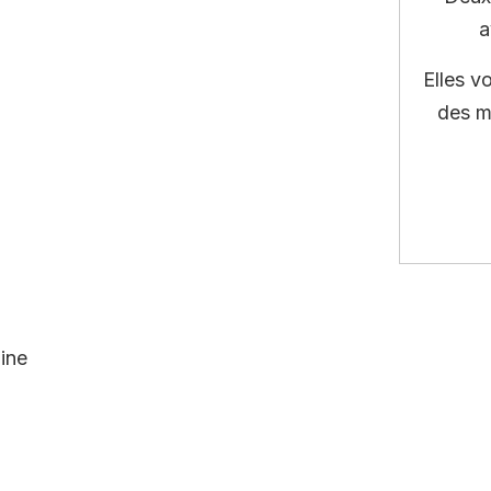
a
Elles v
des m
ine