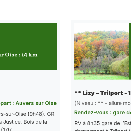
r Oise : 14 km
** Lizy – Trilport -
(Niveau : ** - allure m
part : Auvers sur Oise
Rendez-vous : gare de
rs-sur-Oise (9h48). GR
a Justice, Bois de la
RV à 8h35 gare de l’Es
 (17h1