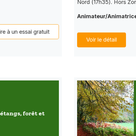
Nord (17h35). Hors Zo
Animateur/Animatric
ire à un essai gratuit
Voir le détail
étangs, forêt et