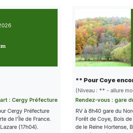
2026
 km
** Pour Coye encor
(Niveau : ** - allure m
art : Cergy Préfecture
Rendez-vous : gare d
our Cergy Préfecture
RV à 8h40 gare du Nord
te de l’Île de France.
Forêt de Coye, Bois de
 Lazare (17h04).
de le Reine Hortense, B