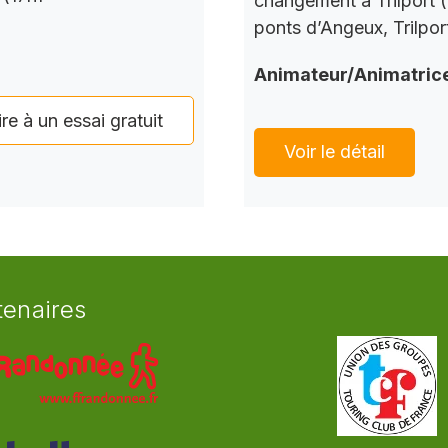
changement à Trilport (
ponts d’Angeux, Trilpor
Animateur/Animatric
ire à un essai gratuit
Voir le détail
tenaires