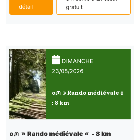
détail
gratuit
DIMANCHE
23/08/2026
oᘻ » Rando médiévale «
: 8 km
oᘻ » Rando médiévale « - 8 km