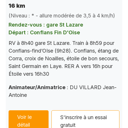
16 km
(Niveau : * - allure modérée de 3,5 à 4 km/h)
Rendez-vous : gare St Lazare
Départ : Conflans Fin D'Oise
RV à 8h40 gare St Lazare. Train à 8h59 pour
Conflans-find’OIse (9h28). Conflans, étang de
Corra, croix de Noailles, étoile de bon secours,
Saint Germain en Laye. RER A vers 16h pour
Étoile vers 16h30
Animateur/Animatrice
: DU VILLARD Jean-
Antoine
Voir le
S'inscrire à un essai
détail
gratuit