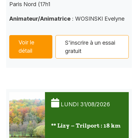
Paris Nord (17h1
Animateur/Animatrice
: WOSINSKI Evelyne
Voir le
S'inscrire à un essai
détail
gratuit
LUNDI 31/08/2026
** Lizy – Trilport : 18 km