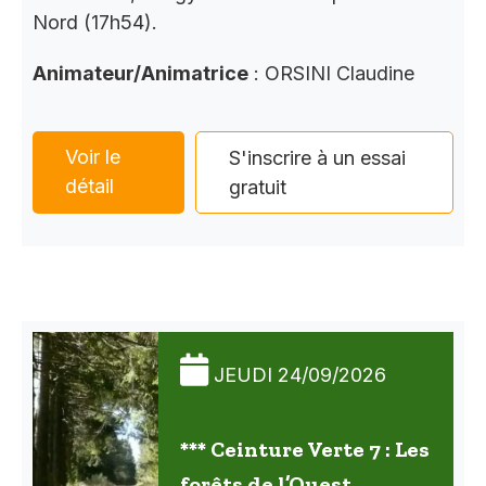
Nord (17h54).
Animateur/Animatrice
: ORSINI Claudine
Voir le
S'inscrire à un essai
détail
gratuit
JEUDI 24/09/2026
*** Ceinture Verte 7 : Les
forêts de l’Ouest