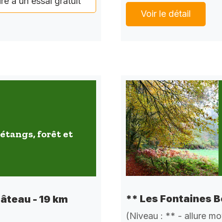
ire à un essai gratuit
Voir le détail
étangs, forêt et
** Les Fontaines B
hâteau - 19 km
(Niveau : ** - allure m