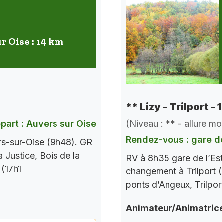
r Oise : 14 km
** Lizy – Trilport -
(Niveau : ** - allure m
part : Auvers sur Oise
Rendez-vous : gare de
rs-sur-Oise (9h48). GR
a Justice, Bois de la
RV à 8h35 gare de l’Es
 (17h1
changement à Trilport (
ponts d’Angeux, Trilpor
Animateur/Animatric