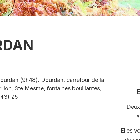
RDAN
ourdan (9h48). Dourdan, carrefour de la
rillon, Ste Mesme, fontaines bouillantes,
E
h43) Z5
Deux 
a
Elles v
des m