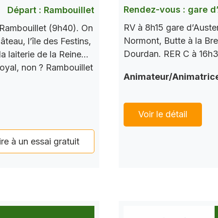
Rendez-vous : gare d’
Départ : Rambouillet
RV à 8h15 gare d’Auste
Rambouillet (9h40). On
Normont, Butte à la Bre
teau, l’île des Festins,
Dourdan. RER C à 16h37
a laiterie de la Reine…
Royal, non ? Rambouillet
Animateur/Animatric
Voir le détail
ire à un essai gratuit