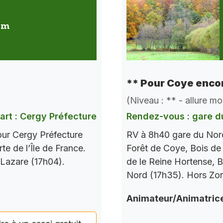
 km
** Pour Coye encor
(Niveau : ** - allure m
art : Cergy Préfecture
Rendez-vous : gare d
our Cergy Préfecture
RV à 8h40 gare du Nord
te de l’Île de France.
Forêt de Coye, Bois de
 Lazare (17h04).
de le Reine Hortense, B
Nord (17h35). Hors Zo
Animateur/Animatric