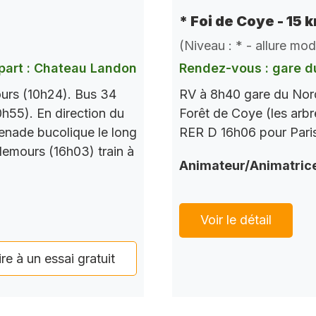
* Foi de Coye - 15 
(Niveau : * - allure mo
part : Chateau Landon
Rendez-vous : gare d
urs (10h24). Bus 34
RV à 8h40 gare du Nord
h55). En direction du
Forêt de Coye (les arbr
enade bucolique le long
RER D 16h06 pour Paris
Nemours (16h03) train à
Animateur/Animatric
Voir le détail
ire à un essai gratuit