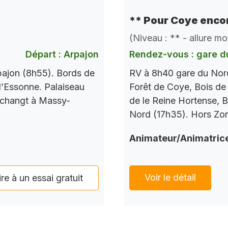
** Pour Coye encor
(Niveau : ** - allure m
Départ : Arpajon
Rendez-vous : gare d
pajon (8h55). Bords de
RV à 8h40 gare du Nord
l’Essonne. Palaiseau
Forêt de Coye, Bois de
 changt à Massy-
de le Reine Hortense, B
Nord (17h35). Hors Zo
Animateur/Animatric
Voir le détail
ire à un essai gratuit