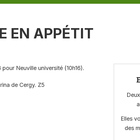
E EN APPÉTIT
pour Neuville université (10h16).
E
marina de Cergy. Z5
Deux 
a
Elles v
des m