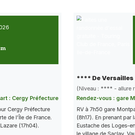
026
 km
**** De Versailles
(Niveau : **** - allure
art : Cergy Préfecture
Rendez-vous : gare 
our Cergy Préfecture
RV à 7h50 gare Montpar
te de l’Île de France.
(8h17). En prenant par l
 Lazare (17h04).
Eustache des Loges-en-
le village de Saclay, V