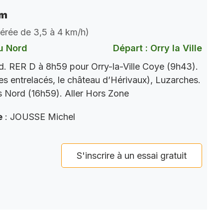
km
dérée de 3,5 à 4 km/h)
u Nord
Départ : Orry la Ville
. RER D à 8h59 pour Orry-la-Ville Coye (9h43).
es entrelacés, le château d’Hérivaux), Luzarches.
 Nord (16h59). Aller Hors Zone
e
: JOUSSE Michel
S'inscrire à un essai gratuit