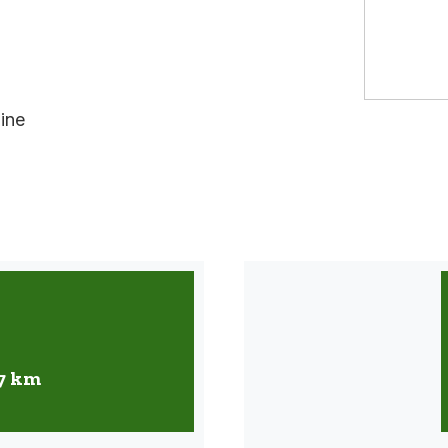
ine
 7 km