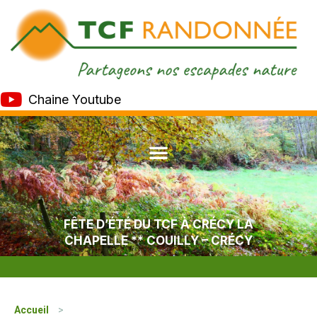
Chaine Youtube
FÊTE D’ÉTÉ DU TCF À CRÉCY LA
CHAPELLE ** COUILLY – CRÉCY
Accueil
>