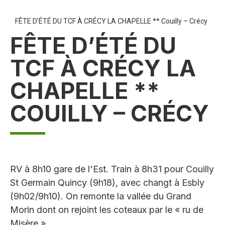
FÊTE D’ÉTÉ DU TCF À CRÉCY LA CHAPELLE ** Couilly – Crécy
FÊTE D’ÉTÉ DU
TCF À CRÉCY LA
CHAPELLE **
COUILLY – CRÉCY
RV à 8h10 gare de l'Est. Train à 8h31 pour Couilly
St Germain Quincy (9h18), avec changt à Esbly
(9h02/9h10). On remonte la vallée du Grand
Morin dont on rejoint les coteaux par le « ru de
Misère ».