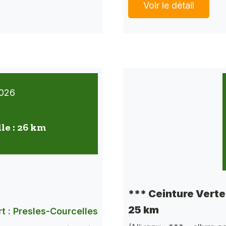
Voir le détail
026
lle : 26 km
*** Ceinture Verte 
25 km
t : Presles-Courcelles