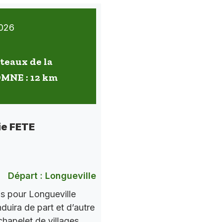
026
oteaux de la
OMNE : 12 km
ie FETE
Départ : Longueville
ns pour Longueville
nduira de part et d’autre
chapelet de villages.