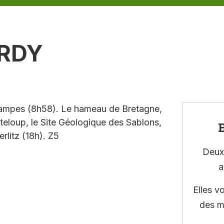
ARDY
tampes (8h58). Le hameau de Bretagne,
eloup, le Site Géologique des Sablons,
E
rlitz (18h). Z5
Deux 
a
Elles v
des m