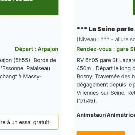
*** La Seine par le
(Niveau : *** - allure 
Départ : Arpajon
Rendez-vous : gare S
pajon (8h55). Bords de
RV 8h05 gare St Lazare
l’Essonne. Palaiseau
450m . Départ le long d
 changt à Massy-
Rosny. Traversée des b
dégagement depuis le po
Villennes-sur-Seine. Re
(17h45).
Animateur/Animatric
ire à un essai gratuit