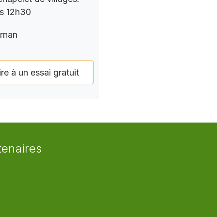
rs 12h30
rnan
ire à un essai gratuit
tenaires