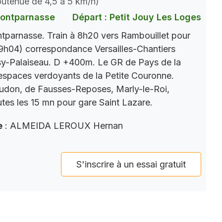
soutenue de 4,5 à 5 km/h)
Montparnasse
Départ : Petit Jouy Les Loges
parnasse. Train à 8h20 vers Rambouillet pour
9h04) correspondance Versailles-Chantiers
y-Palaiseau. D +400m. Le GR de Pays de la
s espaces verdoyants de la Petite Couronne.
eudon, de Fausses-Reposes, Marly-le-Roi,
tes les 15 mn pour gare Saint Lazare.
e
: ALMEIDA LEROUX Hernan
S'inscrire à un essai gratuit