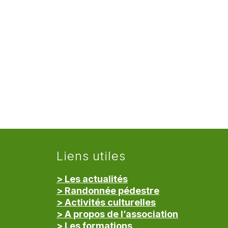
Liens utiles
> Les actualités
> Randonnée pédestre
> Activités culturelles
> A propos de l’association
> Les formations