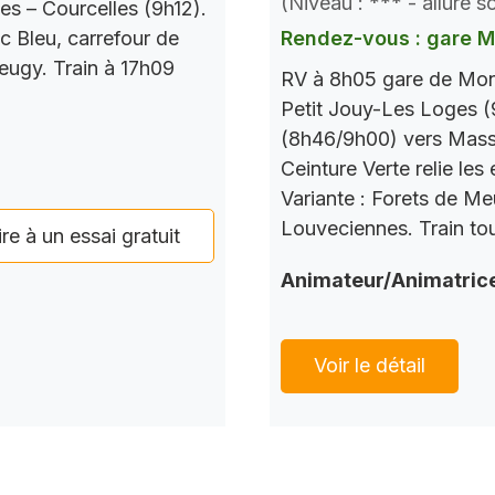
(Niveau : *** - allure 
es – Courcelles (9h12).
c Bleu, carrefour de
Rendez-vous : gare 
Seugy. Train à 17h09
RV à 8h05 gare de Mont
Petit Jouy-Les Loges (
(8h46/9h00) vers Mass
Ceinture Verte relie le
Variante : Forets de M
Louveciennes. Train tou
ire à un essai gratuit
Animateur/Animatric
Voir le détail