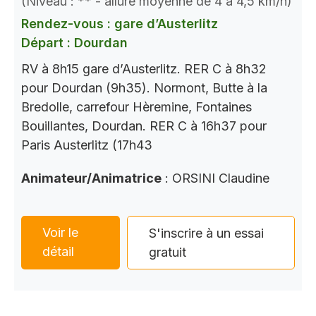
(Niveau : ** - allure moyenne de 4 à 4,5 km/h)
Rendez-vous : gare d’Austerlitz
Départ : Dourdan
RV à 8h15 gare d’Austerlitz. RER C à 8h32
pour Dourdan (9h35). Normont, Butte à la
Bredolle, carrefour Hèremine, Fontaines
Bouillantes, Dourdan. RER C à 16h37 pour
Paris Austerlitz (17h43
Animateur/Animatrice
: ORSINI Claudine
Voir le
S'inscrire à un essai
détail
gratuit