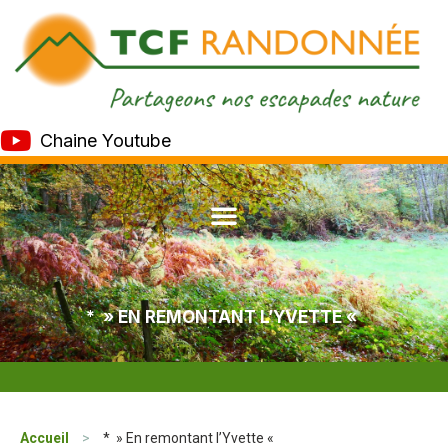
Chaine Youtube
* » EN REMONTANT L’YVETTE «
Accueil
>
* » En remontant l’Yvette «