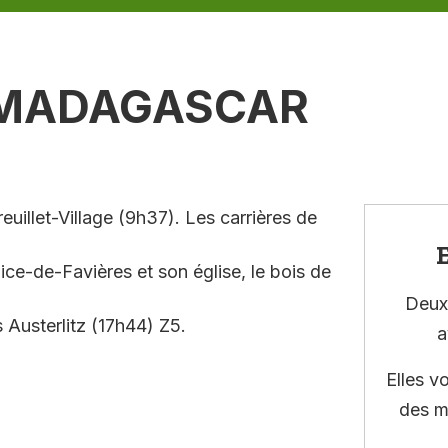
 MADAGASCAR
uillet-Village (9h37). Les carrières de
E
ice-de-Favières et son église, le bois de
Deux 
s Austerlitz (17h44) Z5.
a
Elles v
des m