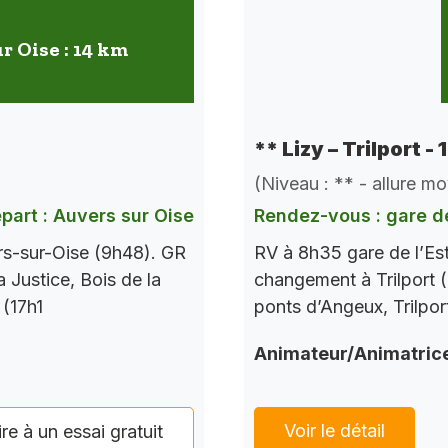
r Oise : 14 km
** Lizy – Trilport -
(Niveau : ** - allure m
part : Auvers sur Oise
Rendez-vous : gare de
rs-sur-Oise (9h48). GR
RV à 8h35 gare de l’Es
a Justice, Bois de la
changement à Trilport (
 (17h1
ponts d’Angeux, Trilpor
Animateur/Animatric
Voir le détail
ire à un essai gratuit