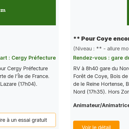
 km
** Pour Coye encor
(Niveau : ** - allure m
art : Cergy Préfecture
Rendez-vous : gare d
our Cergy Préfecture
RV à 8h40 gare du Nord
te de l’Île de France.
Forêt de Coye, Bois de
 Lazare (17h04).
de le Reine Hortense, B
Nord (17h35). Hors Zo
Animateur/Animatric
ire à un essai gratuit
Voir le détail