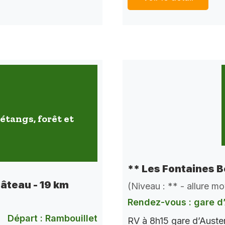
étangs, forêt et
** Les Fontaines B
hâteau - 19 km
(Niveau : ** - allure m
Rendez-vous : gare d’
Départ : Rambouillet
RV à 8h15 gare d’Auste