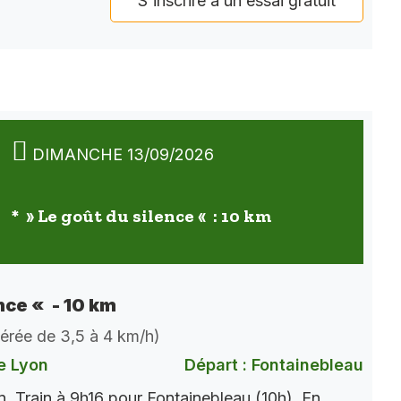
S'inscrire à un essai gratuit
DIMANCHE 13/09/2026
* » Le goût du silence « : 10 km
nce « - 10 km
dérée de 3,5 à 4 km/h)
e Lyon
Départ : Fontainebleau
. Train à 9h16 pour Fontainebleau (10h). En