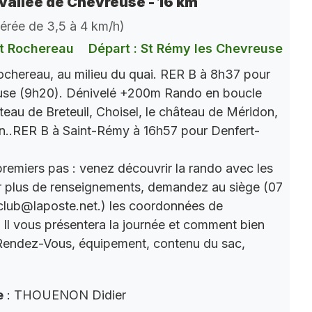
vallée de Chevreuse - 16 km
dérée de 3,5 à 4 km/h)
t Rochereau
Départ : St Rémy les Chevreuse
chereau, au milieu du quai. RER B à 8h37 pour
use (9h20). Dénivelé +200m Rando en boucle
âteau de Breteuil, Choisel, le château de Méridon,
n..RER B à Saint-Rémy à 16h57 pour Denfert-
premiers pas : venez découvrir la rando avec les
r plus de renseignements, demandez au siège (07
club@laposte.net.) les coordonnées de
. Il vous présentera la journée et comment bien
 Rendez-Vous, équipement, contenu du sac,
e
: THOUENON Didier