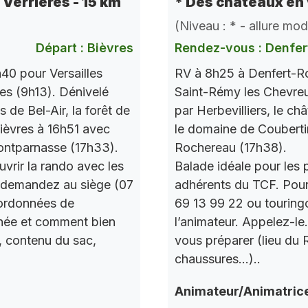
e Verrières - 15 km
* Des châteaux en 
(Niveau : * - allure mo
Départ : Bièvres
Rendez-vous : Denfer
40 pour Versailles
RV à 8h25 à Denfert-Ro
res (9h13). Dénivelé
Saint-Rémy les Chevre
de Bel-Air, la forêt de
par Herbevilliers, le ch
 Bièvres à 16h51 avec
le domaine de Couberti
ontparnasse (17h33).
Rochereau (17h38).
vrir la rando avec les
Balade idéale pour les 
 demandez au siège (07
adhérents du TCF. Pou
oordonnées de
69 13 99 22 ou touring
urnée et comment bien
l’animateur. Appelez-le
, contenu du sac,
vous préparer (lieu du
chaussures…)..
Animateur/Animatric