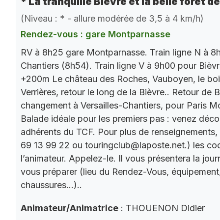
* La tranquille Bièvre et la belle forêt d
(Niveau : * - allure modérée de 3,5 à 4 km/h)
Rendez-vous : gare Montparnasse
RV à 8h25 gare Montparnasse. Train ligne N à 8h
Chantiers (8h54). Train ligne V à 9h00 pour Bièv
+200m Le château des Roches, Vauboyen, le bois 
Verrières, retour le long de la Bièvre.. Retour de
changement à Versailles-Chantiers, pour Paris M
Balade idéale pour les premiers pas : venez décou
adhérents du TCF. Pour plus de renseignements,
69 13 99 22 ou touringclub@laposte.net.) les c
l’animateur. Appelez-le. Il vous présentera la jo
vous préparer (lieu du Rendez-Vous, équipement
chaussures…)..
Animateur/Animatrice
: THOUENON Didier