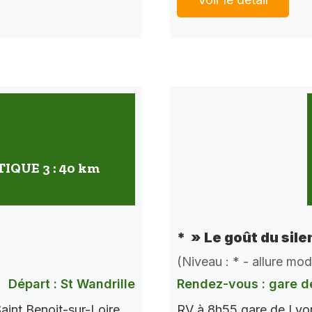
QUE 3 : 40 km
* » Le goût du sile
(Niveau : * - allure mo
Départ : St Wandrille
Rendez-vous : gare d
aint Benoit-sur-Loire
RV à 8h55 gare de Lyon