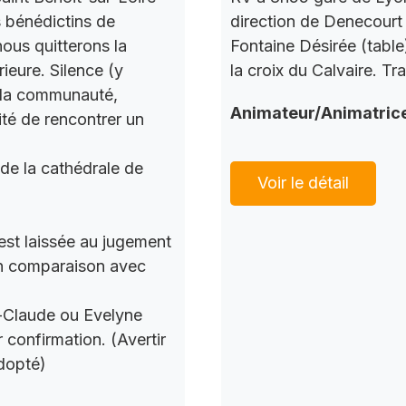
s bénédictins de
direction de Denecourt 
nous quitterons la
Fontaine Désirée (table
ieure. Silence (y
la croix du Calvaire. Tr
c la communauté,
Animateur/Animatric
ité de rencontrer un
 de la cathédrale de
Voir le détail
 est laissée au jugement
 en comparaison avec
n-Claude ou Evelyne
 confirmation. (Avertir
dopté)