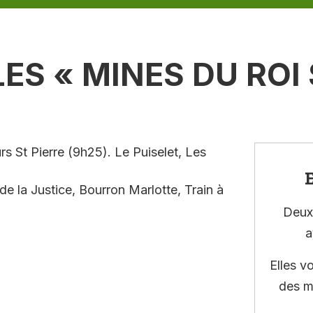
LES « MINES DU RO
 St Pierre (9h25). Le Puiselet, Les
E
e la Justice, Bourron Marlotte, Train à
Deux 
a
Elles v
des m