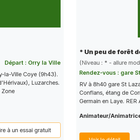
* Un peu de forêt 
Départ : Orry la Ville
(Niveau : * - allure mo
Rendez-vous : gare S
-la-Ville Coye (9h43).
 d’Hérivaux), Luzarches.
RV à 8h40 gare St Laza
s Zone
Conflans, étang de Corr
Germain en Laye. RER A
Animateur/Animatric
ire à un essai gratuit
Voir le détail